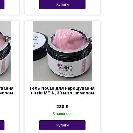
Купити
ування
Гель No018 для нарощування
имером
нігтів MEIN, 30 мл з шимером
280 ₴
В наявності
Купити