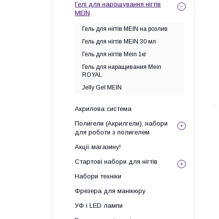
Гелі для нарощування нігтів
MEIN
Гель для нігтів MEIN на розлив
Гель для нігтів MEIN 30 мл
Гель для нігтів Mein 1кг
Гель для наращивания Mein
ROYAL
Jelly Gel MEIN
Акрилова система
Полигели (Акрилгели), набори
для роботи з полигелем
Акції магазину!
Стартові набори для нігтів
Набори техніки
Фрезера для манікюру
УФ і LED лампи