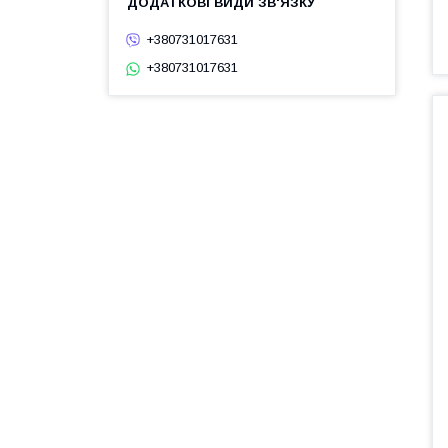
+380731017631
+380731017631