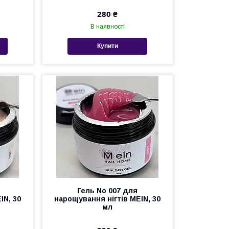
280 ₴
В наявності
Купити
Гель No 007 для
IN, 30
нарощування нігтів MEIN, 30
мл