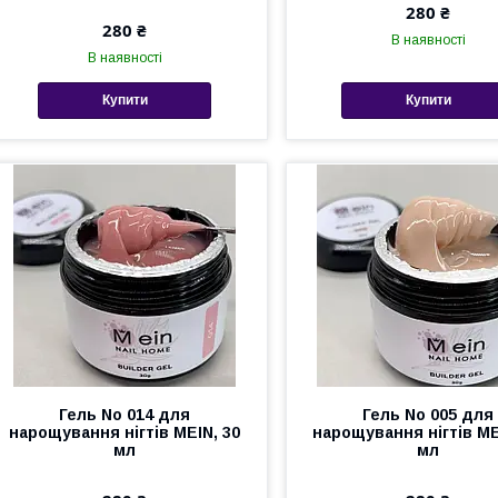
280 ₴
280 ₴
В наявності
В наявності
Купити
Купити
Гель No 014 для
Гель No 005 для
нарощування нігтів MEIN, 30
нарощування нігтів ME
мл
мл