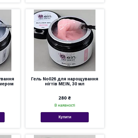
ування
Гель No026 для нарощування
имером
нігтів MEIN, 30 мл
280 ₴
В наявності
Купити