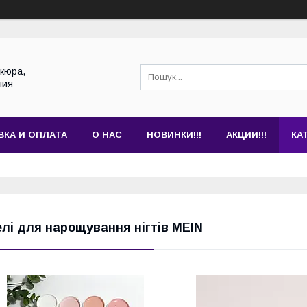
кюра,
ния
ВКА И ОПЛАТА
О НАС
НОВИНКИ!!!
АКЦИИ!!!
КА
елі для нарощування нігтів MEIN