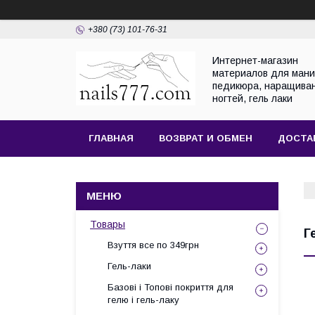
+380 (73) 101-76-31
Интернет-магазин
материалов для мани
педикюра, наращива
ногтей, гель лаки
ГЛАВНАЯ
ВОЗВРАТ И ОБМЕН
ДОСТА
Товары
Г
Взуття все по 349грн
Гель-лаки
Базові і Топові покриття для
гелю і гель-лаку