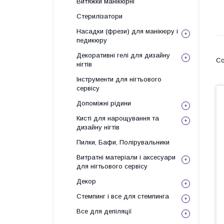
Витяжки манікюрні
Стерилізатори
Насадки (фрези) для манікюру і
педикюру
Декоративні гелі для дизайну
нігтів
Інструменти для нігтьового
сервісу
Допоміжні рідини
Кисті для нарощування та
дизайну нігтів
Пилки, Бафи, Полірувальники
Витратні матеріали і аксесуари
для нігтьового сервісу
Декор
Стемпинг і все для стемпинга
Все для депіляції