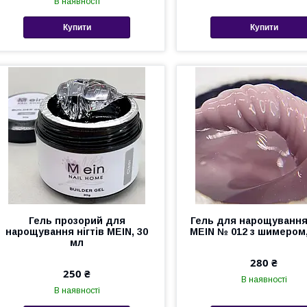
В наявності
Купити
Купити
Гель прозорий для
Гель для нарощування 
нарощування нігтів MEIN, 30
MEIN № 012 з шимером,
мл
280 ₴
250 ₴
В наявності
В наявності