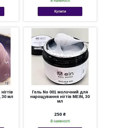
В наявності
Купити
нігтів
Гель No 001 молочний для
 30 мл
нарощування нігтів MEIN, 30
мл
250 ₴
В наявності