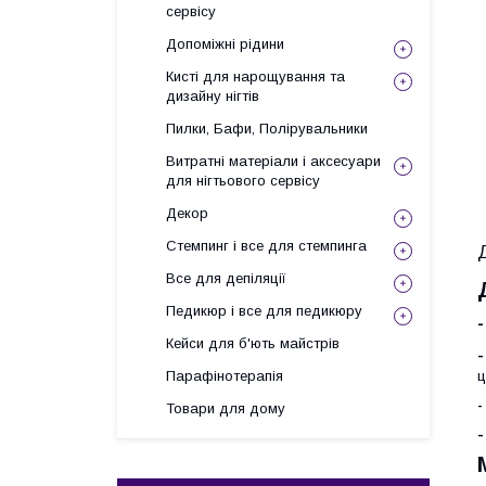
сервісу
Допоміжні рідини
Кисті для нарощування та
дизайну нігтів
Пилки, Бафи, Полірувальники
Витратні матеріали і аксесуари
для нігтьового сервісу
Декор
Стемпинг і все для стемпинга
Все для депіляції
Педикюр і все для педикюру
-
Кейси для б'ють майстрів
Парафінотерапія
ц
Товари для дому