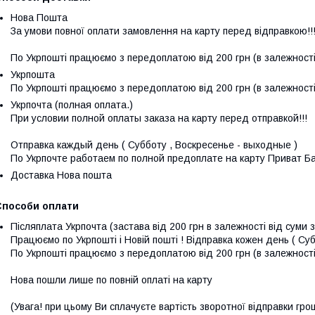
Нова Пошта
За умови повної оплати замовлення на карту перед відправкою!!! 
По Укрпошті працюємо з передоплатою від 200 грн (в залежності
Укрпошта
По Укрпошті працюємо з передоплатою від 200 грн (в залежності
Укрпочта (полная оплата.)
При условии полной оплаты заказа на карту перед отправкой!!!

Отправка каждый день ( Субботу , Воскресенье - выходные ) 

По Укрпочте работаем по полной предоплате на карту Приват Ба
Доставка Нова пошта
Способи оплати
Післяплата Укрпочта (застава від 200 грн в залежності від суми
Працюємо по Укрпошті і Новій пошті ! Відправка кожен день ( Субот
По Укрпошті працюємо з передоплатою від 200 грн (в залежності 
Нова пошли лише по повній оплаті на карту 

(Увага! при цьому Ви сплачуєте вартість зворотної відправки гроше