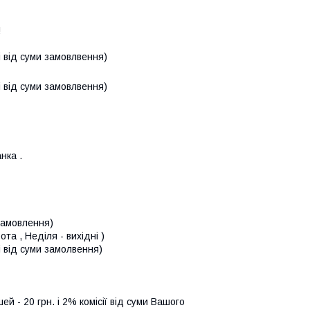


 від суми замовлвення)
 від суми замовлвення)
нка .
 замовлення)
а , Неділя - вихідні ) 

від суми замолвення) 

й - 20 грн. і 2% комісії від суми Вашого 