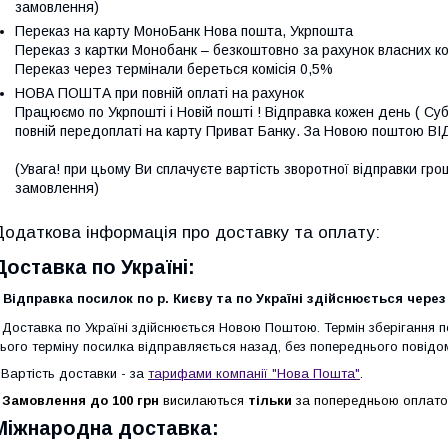
замовлення)
Переказ на карту МоноБанк Нова пошта, Укрпошта
Переказ з картки Монобанк – безкоштовно за рахунок власних кош
Переказ через термінали береться комісія 0,5%
НОВА ПОШТА при повній оплаті на рахунок
Працюємо по Укрпошті і Новій пошті ! Відправка кожен день ( Суб
повній передоплаті на карту Приват Банку. За Новою поштою 
(Увага! при цьому Ви сплачуєте вартість зворотної відправки гроше
замовлення)
Доставка по Україні:
Відправка посилок по р. Києву та по Україні здійснюється чере
-
Доставка по Україні здійснюється Новою Поштою. Термін зберігання по
ього терміну посилка відправляється назад, без попереднього повід
-
Вартість доставки - за
тарифами компанії "Нова Пошта"
.
-
Замовлення до 100 грн
висилаються
тільки
за попередньою оплато
Міжнародна доставка: