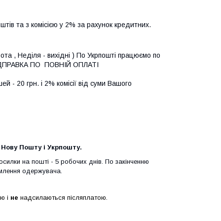
тів та з комісією у 2% за рахунок кредитних.

ота , Неділя - вихідні ) По Укрпошті працюємо по 
ВІДПРАВКА ПО  ПОВНІЙ ОПЛАТІ

й - 20 грн. і 2% комісії від суми Вашого 
з Нову Пошту і Укрпошту.
силки на пошті - 5 робочих днів. По закінченню
омлення одержувача.
ю і
не
надсилаються післяплатою.