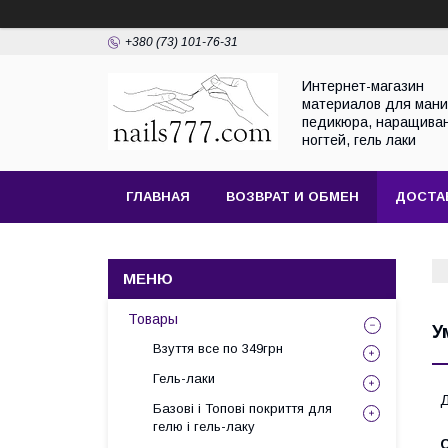
+380 (73) 101-76-31
Интернет-магазин
материалов для мани
педикюра, наращива
ногтей, гель лаки
ГЛАВНАЯ
ВОЗВРАТ И ОБМЕН
ДОСТА
Товары
У
Взуття все по 349грн
Гель-лаки
Д
Базові і Топові покриття для
гелю і гель-лаку