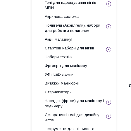
Гелі для нарощування нігтів
MEIN
Акрилова система
Полигели (Акрилгели), набори
для роботи з полигелем
Акції магазину!
Стартові набори для нігтів
Набори техніки
Фрезера для манікюру
УФ і LED лампи
Витяжки манікюрні
Стерилізатори
Насадки (фрези) для манікюру і
педикюру
Декоративні гелі для дизайну
нігтів
Інструменти для нігтьового