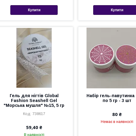
Купити
Купити
Гель для нігтів Global
Набір гель-павутинка
Fashion Seashell Gel
по 5 гр - 3 шт
"Морська мушля" №15, 5 гр
80 ₴
738617
Немає в наявності
59,40 ₴
В наявності