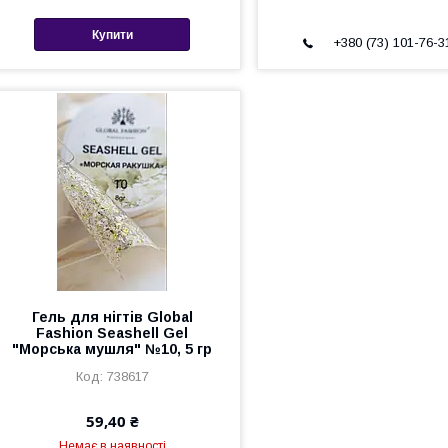
Купити
+380 (73) 101-76-3
Гель для нігтів Global
Fashion Seashell Gel
"Морська мушля" №10, 5 гр
738617
59,40 ₴
Немає в наявності