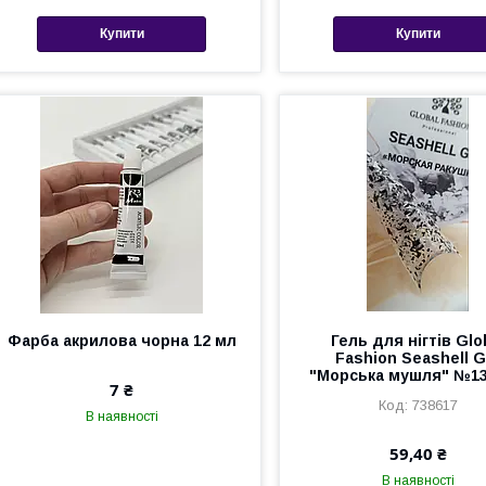
Купити
Купити
Фарба акрилова чорна 12 мл
Гель для нігтів Glo
Fashion Seashell G
"Морська мушля" №13,
7 ₴
738617
В наявності
59,40 ₴
В наявності