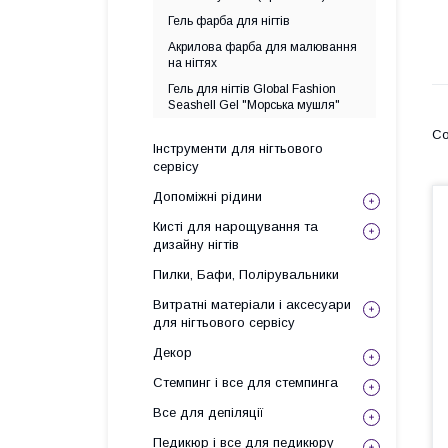
Гель фарба для нігтів
Акрилова фарба для малювання
на нігтях
Гель для нігтів Global Fashion
Seashell Gel "Морська мушля"
Інструменти для нігтьового
сервісу
Допоміжні рідини
Кисті для нарощування та
дизайну нігтів
Пилки, Бафи, Полірувальники
Витратні матеріали і аксесуари
для нігтьового сервісу
Декор
Стемпинг і все для стемпинга
Все для депіляції
Педикюр і все для педикюру