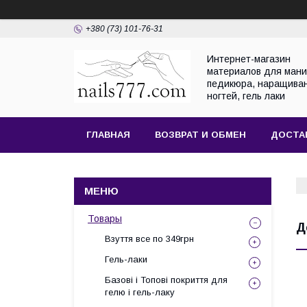
+380 (73) 101-76-31
Интернет-магазин
материалов для мани
педикюра, наращива
ногтей, гель лаки
ГЛАВНАЯ
ВОЗВРАТ И ОБМЕН
ДОСТА
Товары
Д
Взуття все по 349грн
Гель-лаки
Базові і Топові покриття для
гелю і гель-лаку