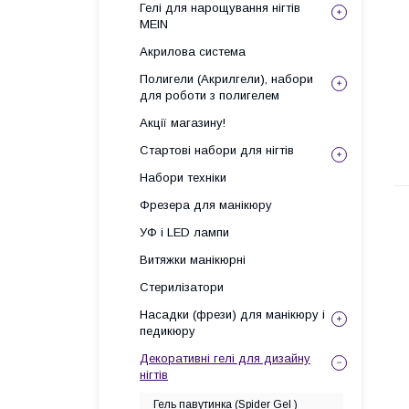
Гелі для нарощування нігтів
MEIN
Акрилова система
Полигели (Акрилгели), набори
для роботи з полигелем
Акції магазину!
Стартові набори для нігтів
Набори техніки
Фрезера для манікюру
УФ і LED лампи
Витяжки манікюрні
Стерилізатори
Насадки (фрези) для манікюру і
педикюру
Декоративні гелі для дизайну
нігтів
Гель павутинка (Spider Gel )