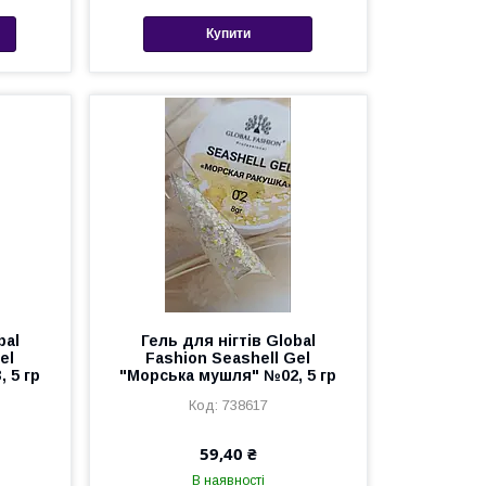
Купити
bal
Гель для нігтів Global
el
Fashion Seashell Gel
 5 гр
"Морська мушля" №02, 5 гр
738617
59,40 ₴
В наявності