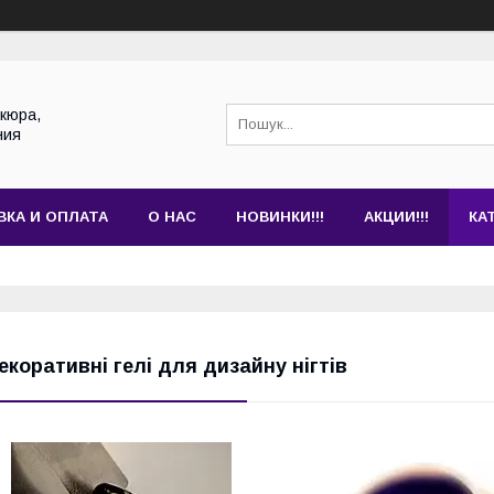
кюра,
ния
ВКА И ОПЛАТА
О НАС
НОВИНКИ!!!
АКЦИИ!!!
КА
екоративні гелі для дизайну нігтів