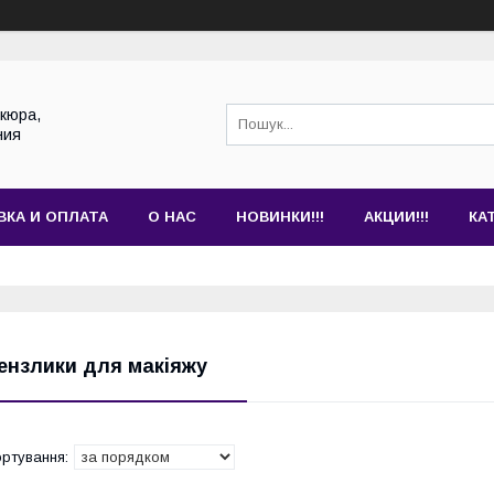
кюра,
ния
ВКА И ОПЛАТА
О НАС
НОВИНКИ!!!
АКЦИИ!!!
КА
ензлики для макіяжу