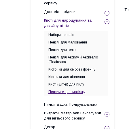
сервісу
Допоміжні рідини
Кисті для нарощування та
дизайну нігтів
Набори пензлів
Пензлі для малювання
Пензлі для гелю
Пензлі для Акрилу й Акригелю
(Полігелю)
Кісточки для омбре і френчу
Кісточки для ліплення
Кисті (щітки) для пилу
Пензлики для макіяжу
Пилки, Бафи, Полірувальники
Витратні матеріали і аксесуари
для нігтьового сервісу
Декор