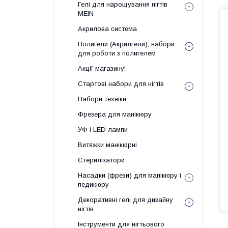
Гелі для нарощування нігтів
MEIN
Акрилова система
Полигели (Акрилгели), набори
для роботи з полигелем
Акції магазину!
Стартові набори для нігтів
Набори техніки
Фрезера для манікюру
УФ і LED лампи
Витяжки манікюрні
Стерилізатори
Насадки (фрези) для манікюру і
педикюру
Декоративні гелі для дизайну
нігтів
Інструменти для нігтьового