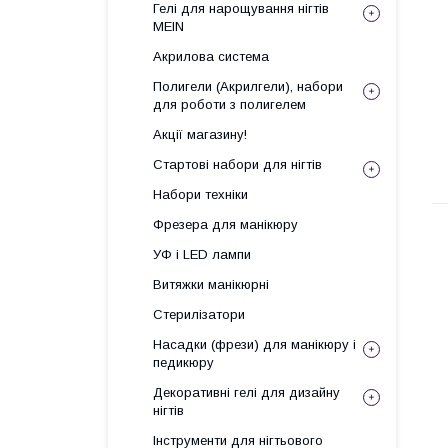
Гелі для нарощування нігтів
MEIN
Акрилова система
Полигели (Акрилгели), набори
для роботи з полигелем
Акції магазину!
Стартові набори для нігтів
Набори техніки
Фрезера для манікюру
УФ і LED лампи
Витяжки манікюрні
Стерилізатори
Насадки (фрези) для манікюру і
педикюру
Декоративні гелі для дизайну
нігтів
Інструменти для нігтьового