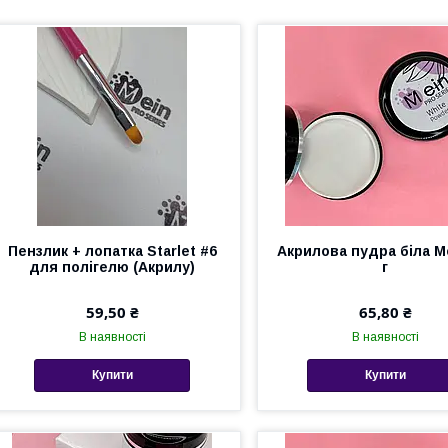
Пензлик + лопатка Starlet #6
Акрилова пудра біла Ме
для полігелю (Акрилу)
г
59,50 ₴
65,80 ₴
В наявності
В наявності
Купити
Купити