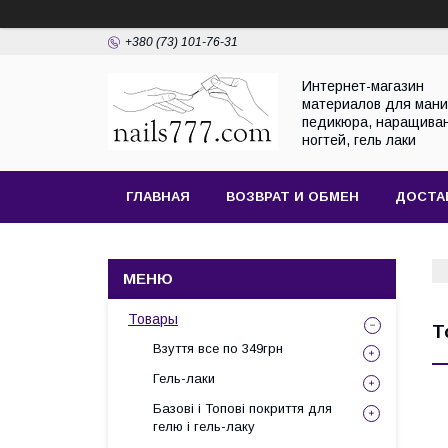
+380 (73) 101-76-31
Интернет-магазин
материалов для мани
педикюра, наращива
ногтей, гель лаки
ГЛАВНАЯ
ВОЗВРАТ И ОБМЕН
ДОСТА
Товары
Т
Взуття все по 349грн
Гель-лаки
Базові і Топові покриття для
гелю і гель-лаку