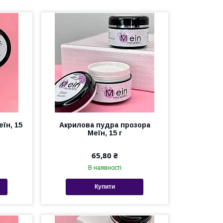
їн, 15
Акрилова пудра прозора
Меїн, 15 г
65,80 ₴
В наявності
Купити