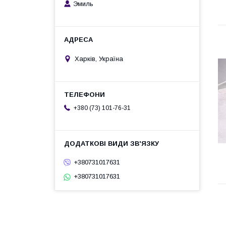
Эмиль
Харків, Україна
+380 (73) 101-76-31
+380731017631
+380731017631