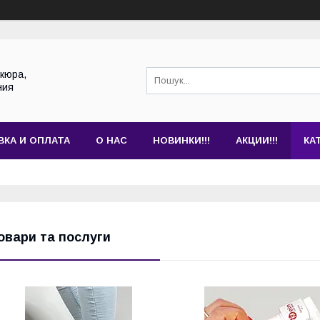
кюра,
ния
ВКА И ОПЛАТА
О НАС
НОВИНКИ!!!
АКЦИИ!!!
КА
овари та послуги