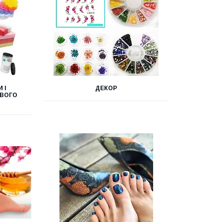
 І
ДЕКОР
ОВОГО