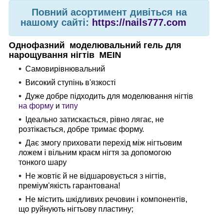
Повний асортимент дивіться на
нашому сайті:
https://nails777.com
Однофазний моделювальний гель для
нарощування нігтів
MEIN
Самовирівнювальний
Високий ступінь в'язкості
Дуже добре підходить для моделювання нігтів
на форму
и
типу
Ідеально затискається, рівно лягає, не
розтікається, добре тримає форму.
Дає змогу приховати перехід між нігтьовим
ложем і вільним краєм нігтя за допомогою
тонкого шару
Не жовтіє й не відшаровується з нігтів,
преміум'якість гарантована!
Не містить шкідливих речовин і компонентів,
що руйнують нігтьову пластину;