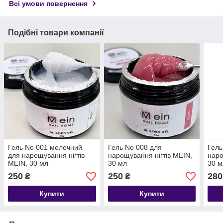
Всі умови повернення
Подібні товари компанії
Гель No 001 молочний
Гель No 008 для
Гель
для нарощування нігтів
нарощування нігтів MEIN,
наро
MEIN, 30 мл
30 мл
30 м
250
250
280
₴
₴
Купити
Купити