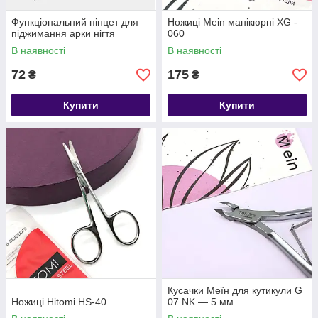
Функціональний пінцет для
Ножиці Mein манікюрні XG -
піджимання арки нігтя
060
В наявності
В наявності
72
175
₴
₴
Купити
Купити
Кусачки Меїн для кутикули G
Ножиці Hitomi HS-40
07 NK — 5 мм