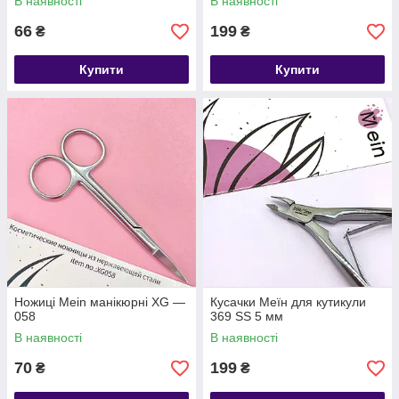
В наявності
В наявності
66
199
₴
₴
Купити
Купити
Ножиці Mein манікюрні XG —
Кусачки Меїн для кутикули
058
369 SS 5 мм
В наявності
В наявності
70
199
₴
₴