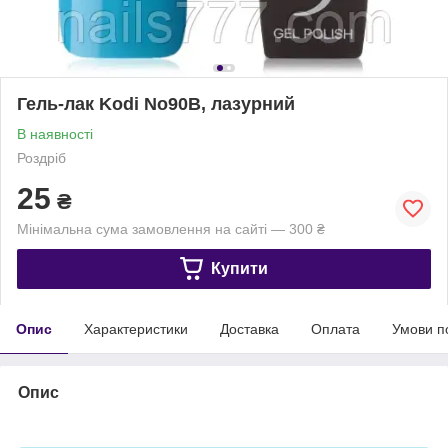
Гель-лак Kodi No90B, лазурний
В наявності
Роздріб
25
₴
Мінімальна сума замовлення на сайті — 300 ₴
Купити
Опис
Характеристики
Доставка
Оплата
Умови п
Опис