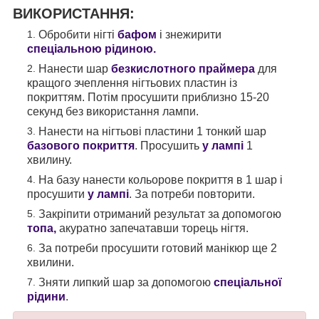
ВИКОРИСТАННЯ:
Обробити нігті
бафом
і знежирити
спеціальною рідиною.
Нанести шар
безкислотного праймера
для
кращого зчеплення нігтьових пластин із
покриттям. Потім просушити приблизно 15-20
секунд без використання лампи.
Нанести на нігтьові пластини 1 тонкий шар
базового покриття
. Просушить
у лампі
1
хвилину.
На базу нанести кольорове покриття в 1 шар і
просушити
у лампі
. За потреби повторити.
Закріпити отриманий результат за допомогою
топа,
акуратно запечатавши торець нігтя.
За потреби просушити готовий манікюр ще 2
хвилини.
Зняти липкий шар за допомогою
спеціальної
рідини
.