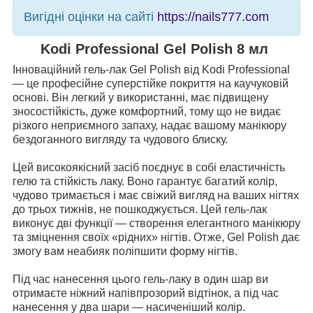
Вигідні оцінки на сайті
https://nails777.com
Kodi Professional Gel Polish 8 мл
Інноваційний гель-лак Gel Polish від Kodi Professional
— це професійне суперстійке покриття на каучуковій
основі. Він легкий у використанні, має підвищену
зносостійкість, дуже комфортний, тому що не видає
різкого неприємного запаху, надає вашому манікюру
бездоганного вигляду та чудового блиску.
Цей високоякісний засіб поєднує в собі еластичність
гелю та стійкість лаку. Воно гарантує багатий колір,
чудово тримається і має свіжий вигляд на ваших нігтях
до трьох тижнів, не пошкоджується. Цей гель-лак
виконує дві функції — створення елегантного манікюру
та зміцнення своїх «рідних» нігтів. Отже, Gel Polish дає
змогу вам неабияк поліпшити форму нігтів.
Під час нанесення цього гель-лаку в один шар ви
отримаєте ніжний напівпрозорий відтінок, а під час
нанесення у два шари — насиченіший колір.