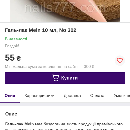
Гель-лак Mein 10 мл, No 302
В наявності
Роздріб
55
₴
Мінімальна сума замовлення на сайті — 300 ₴
Купити
Опис
Характеристики
Доставка
Оплата
Умови п
Опис
Гель-лак Mein
має бездоганна якість продукції преміального
класу, яскраві та насичені кольори, легко наноситься, не