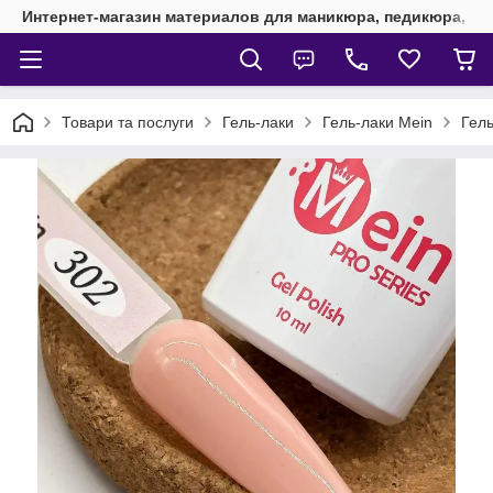
Интернет-магазин материалов для маникюра, педикюра, на
Товари та послуги
Гель-лаки
Гель-лаки Mein
Гель