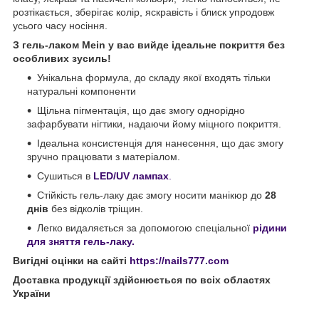
розтікається, зберігає колір, яскравість і блиск упродовж
усього часу носіння.
З гель-лаком Mein у вас вийде ідеальне покриття без
особливих зусиль!
Унікальна формула, до складу якої входять тільки
натуральні компоненти
Щільна пігментація, що дає змогу однорідно
зафарбувати нігтики, надаючи йому міцного покриття.
Ідеальна консистенція для нанесення, що дає змогу
зручно працювати з матеріалом.
Сушиться в
LED/UV лампах
.
Стійкість гель-лаку дає змогу носити манікюр до
28
днів
без відколів тріщин.
Легко видаляється за допомогою спеціальної
рідини
для зняття гель-лаку.
Вигідні оцінки на сайті
https://nails777.com
Доставка продукції здійснюється по всіх областях
України