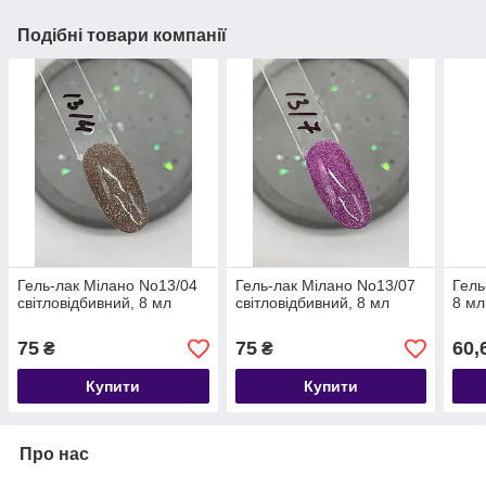
Подібні товари компанії
Гель-лак Мілано No13/04
Гель-лак Мілано No13/07
Гель
світловідбивний, 8 мл
світловідбивний, 8 мл
8 мл
75
75
60,
₴
₴
Купити
Купити
Про нас