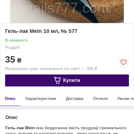
Гель-лак Mein 10 мл, № 577
В наявності
Роздріб
35
₴
Мінімальна сума замовлення на сайті — 300 ₴
Купити
Опис
Характеристики
Доставка
Оплата
Умови п
Опис
Гель-лак Mein
має бездоганна якість продукції преміального
класу, яскраві та насичені кольори, легко наноситься, не