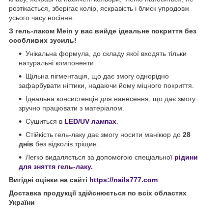
розтікається, зберігає колір, яскравість і блиск упродовж
усього часу носіння.
З гель-лаком Mein у вас вийде ідеальне покриття без
особливих зусиль!
Унікальна формула, до складу якої входять тільки
натуральні компоненти
Щільна пігментація, що дає змогу однорідно
зафарбувати нігтики, надаючи йому міцного покриття.
Ідеальна консистенція для нанесення, що дає змогу
зручно працювати з матеріалом.
Сушиться в
LED/UV лампах
.
Стійкість гель-лаку дає змогу носити манікюр до
28
днів
без відколів тріщин.
Легко видаляється за допомогою спеціальної
рідини
для зняття гель-лаку.
Вигідні оцінки на сайті
https://nails777.com
Доставка продукції здійснюється по всіх областях
України