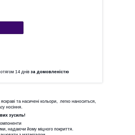
ротягом 14 днів
за домовленістю
 яскраві та насичені кольори, легко наноситься,
асу носіння.
вих зусиль!
 компоненти
ики, надаючи йому міцного покриття.
рацювати з матеріалом.