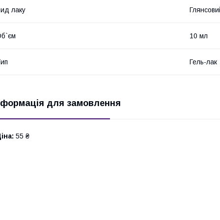
ид лаку
Глянсови
б`єм
10 мл
ип
Гель-лак
нформація для замовлення
іна:
55 ₴