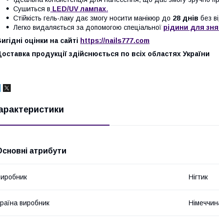
Сушиться в
LED/UV лампах
.
Стійкість гель-лаку дає змогу носити манікюр до
28 днів
без ві
Легко видаляється за допомогою спеціальної
рідини для зня
игідні оцінки на сайті
https://nails777.com
оставка продукції здійснюється по всіх областях України
арактеристики
Основні атрибути
иробник
Нігтик
раїна виробник
Німеччин