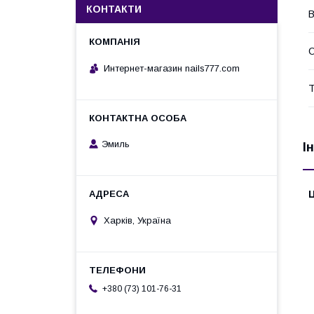
КОНТАКТИ
В
О
Интернет-магазин nails777.com
Т
Эмиль
І
Ц
Харків, Україна
+380 (73) 101-76-31