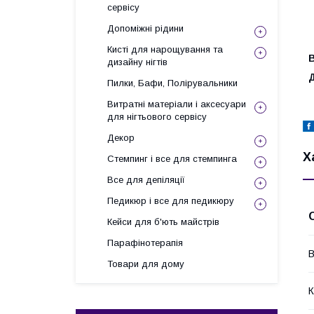
сервісу
Допоміжні рідини
Кисті для нарощування та
В
дизайну нігтів
Д
Пилки, Бафи, Полірувальники
Витратні матеріали і аксесуари
для нігтьового сервісу
Декор
Х
Стемпинг і все для стемпинга
Все для депіляції
Педикюр і все для педикюру
Кейси для б'ють майстрів
Парафінотерапія
В
Товари для дому
К