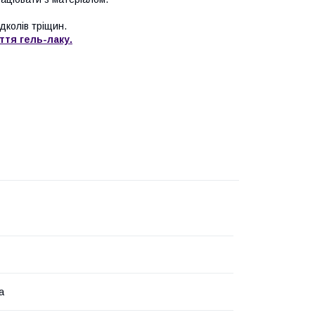
дколів тріщин.
ття гель-лаку.
а