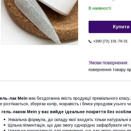
В наявності
Купити
+380 (73) 101-76-31
повернення товару п
ель-лак Mein
має бездоганна якість продукції преміального класу,
е розтікається, зберігає колір, яскравість і блиск упродовж усього ч
 гель-лаком Mein у вас вийде ідеальне покриття без особли
Унікальна формула, до складу якої входять тільки натуральні
Щільна пігментація, що дає змогу однорідно зафарбувати нігт
Ідеальна консистенція для нанесення, що дає змогу зручно п