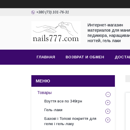
+380 (73) 101-76-31
Интернет-магазин
материалов для мани
педикюра, наращива
ногтей, гель лаки
ГЛАВНАЯ
ВОЗВРАТ И ОБМЕН
ДОСТА
Товары
Взуття все по 349грн
Гель-лаки
Базові і Топові покриття для
гелю і гель-лаку