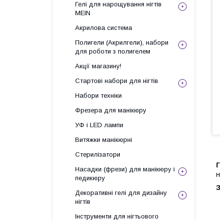
Гелі для нарощування нігтів
MEIN
Акрилова система
Полигели (Акрилгели), набори
для роботи з полигелем
Акції магазину!
Стартові набори для нігтів
Набори техніки
Фрезера для манікюру
УФ і LED лампи
Витяжки манікюрні
Стерилізатори
Г
Насадки (фрези) для манікюру і
н
педикюру
З
Декоративні гелі для дизайну
нігтів
Інструменти для нігтьового