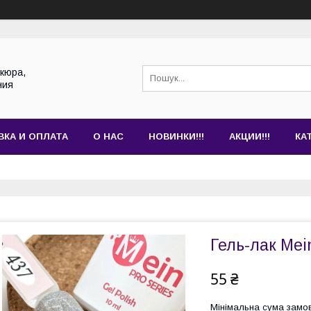
кюра,
ния
ВКА И ОПЛАТА
О НАС
НОВИНКИ!!!
АКЦИИ!!!
КА
Гель-лак Mei
55 ₴
Мінімальна сума замов