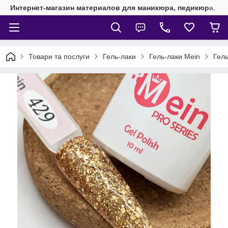
Интернет-магазин материалов для маникюра, педикюра, на
Товари та послуги
Гель-лаки
Гель-лаки Mein
Гель