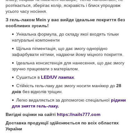
розтікається, зберігає колір, яскравість і блиск упродовж
усього часу носіння.
З гель-лаком Mein у вас вийде ідеальне покриття без
особливих зусиль!
Унікальна формула, до складу якої входять тільки
натуральні компоненти
Щільна пігментація, що дає змогу однорідно
зафарбувати нігтики, надаючи йому міцного покриття.
Ідеальна консистенція для нанесення, що дає змогу
зручно працювати з матеріалом.
Сушиться в
LED/UV лампах
.
Стійкість гель-лаку дає змогу носити манікюр до
28
днів
без відколів тріщин.
Легко видаляється за допомогою спеціальної
рідини
для зняття гель-лаку.
Вигідні оцінки на сайті
https://nails777.com
Доставка продукції здійснюється по всіх областях
України