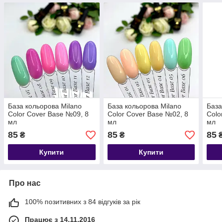
База кольорова Milano
База кольорова Milano
База
Color Cover Base №09, 8
Color Cover Base №02, 8
Colo
мл
мл
мл
85
85
85
₴
₴
Купити
Купити
Про нас
100% позитивних з 84 відгуків за рік
Працює з 14.11.2016