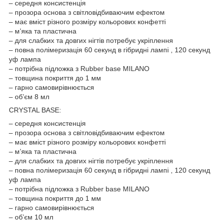
– середня консистенція
– прозора основа з світловідбиваючим ефектом
– має вміст різного розміру кольорових конфетті
– мʼяка та пластична
– для слабких та довгих нігтів потребує укріплення
– повна полімеризація 60 секунд в гібридні лампі , 120 секунд
уф лампа
– потрібна підложка з Rubber base MILANO
– товщина покриття до 1 мм
– гарно самовирівнюється
– обʼєм 8 мл
CRYSTAL BASE:
– середня консистенція
– прозора основа з світловідбиваючим ефектом
– має вміст різного розміру кольорових конфетті
– мʼяка та пластична
– для слабких та довгих нігтів потребує укріплення
– повна полімеризація 60 секунд в гібридні лампі , 120 секунд
уф лампа
– потрібна підложка з Rubber base MILANO
– товщина покриття до 1 мм
– гарно самовирівнюється
– обʼєм 10 мл