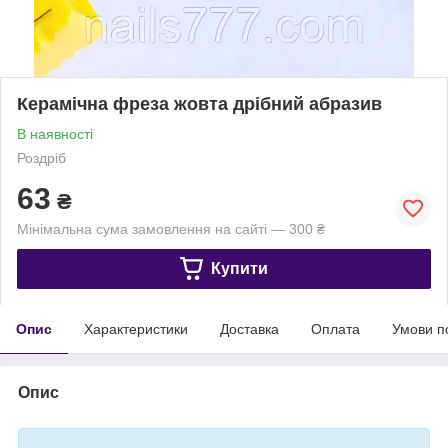
Керамічна фреза жовта дрібний абразив
В наявності
Роздріб
63
₴
Мінімальна сума замовлення на сайті — 300 ₴
Купити
Опис
Характеристики
Доставка
Оплата
Умови п
Опис