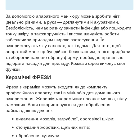
За допомогою апаратного манікюру можна зробити нігті
ідеально рівними, а руки — доглянутими й акуратними.
Безболісність, немає ризику занести інфекцію або пошкодити
тонку шкіру, а також зручність і висока швидкість роботи
забезпечили приладам широке застосування. Їх
використовують як у салонах, так і вдома. Для того, щоб
апаратний манікюр був дійсно бездоганним, а нігті придбали
та зберегли надовго обрану форму, необхідно правильно
підібрати насадки для приладу. Кожна з фрез виконує свої
функції.
Керамічні ФРЕЗИ
Фрези з кераміки можуть входити як до комплекту
професійного апарату, так і в мінінабір для домашнього
використання. Жорсткість керамічних насадок менша, ніж у
алмазних. Вони використовуються для оброблення
найскладніших ділянок:
видалення мозолів, загрубілої, ороговілої шкіри;
сточування жорстких, щільних нігтів;
оброблення кутикули.