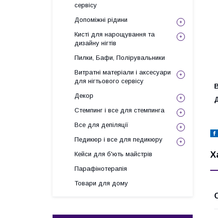
сервісу
Допоміжні рідини
Кисті для нарощування та
дизайну нігтів
Пилки, Бафи, Полірувальники
Витратні матеріали і аксесуари
для нігтьового сервісу
В
Декор
Д
Стемпинг і все для стемпинга
Все для депіляції
Педикюр і все для педикюру
Х
Кейси для б'ють майстрів
Парафінотерапія
Товари для дому