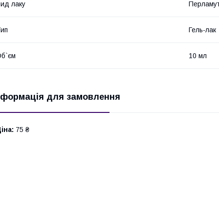
ид лаку
Перламу
ип
Гель-лак
б`єм
10 мл
нформація для замовлення
іна:
75 ₴