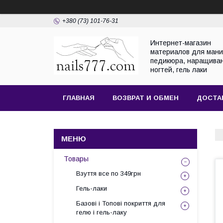
+380 (73) 101-76-31
Интернет-магазин
материалов для мани
педикюра, наращива
ногтей, гель лаки
ГЛАВНАЯ
ВОЗВРАТ И ОБМЕН
ДОСТА
Товары
Взуття все по 349грн
Гель-лаки
Базові і Топові покриття для
гелю і гель-лаку