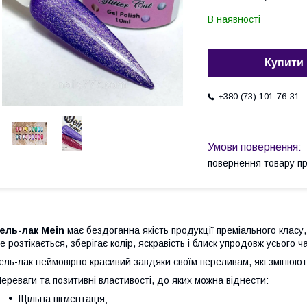
В наявності
Купити
+380 (73) 101-76-31
повернення товару п
ель-лак Mein
має бездоганна якість продукції преміального класу,
е розтікається, зберігає колір, яскравість і блиск упродовж усього ч
ель-лак неймовірно красивий завдяки своїм переливам, які змінюють
ереваги та позитивні властивості, до яких можна віднести:
Щільна пігментація;