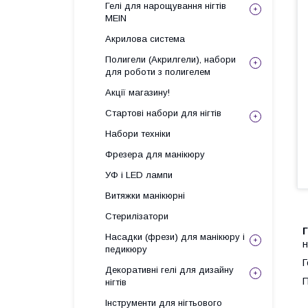
Гелі для нарощування нігтів
MEIN
Акрилова система
Полигели (Акрилгели), набори
для роботи з полигелем
Акції магазину!
Стартові набори для нігтів
Набори техніки
Фрезера для манікюру
УФ і LED лампи
Витяжки манікюрні
Стерилізатори
Г
Насадки (фрези) для манікюру і
н
педикюру
Г
Декоративні гелі для дизайну
П
нігтів
Інструменти для нігтьового