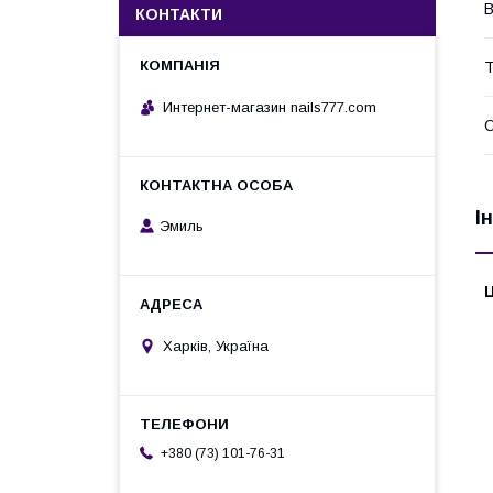
В
КОНТАКТИ
Т
Интернет-магазин nails777.com
О
І
Эмиль
Ц
Харків, Україна
+380 (73) 101-76-31