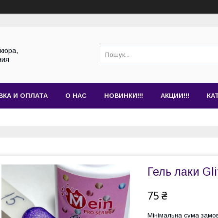
кюра,
ния
ВКА И ОПЛАТА
О НАС
НОВИНКИ!!!
АКЦИИ!!!
КА
Гель лаки Gli
75 ₴
Мінімальна сума замов