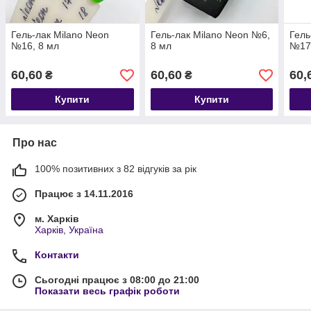
Гель-лак Milano Neon
Гель-лак Milano Neon №6,
Гель
№16, 8 мл
8 мл
№17,
60,60
60,60
60,
₴
₴
Купити
Купити
Про нас
100% позитивних з 82 відгуків за рік
Працює з 14.11.2016
м. Харків
Харків, Україна
Контакти
Сьогодні працює з 08:00 до 21:00
Показати весь графік роботи