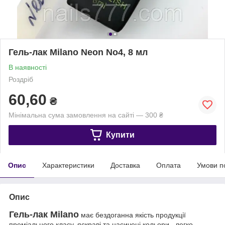
Гель-лак Milano Neon No4, 8 мл
В наявності
Роздріб
60,60
₴
Мінімальна сума замовлення на сайті — 300 ₴
Купити
Опис
Характеристики
Доставка
Оплата
Умови п
Опис
Гель-лак Milano
має бездоганна якість продукції
преміального класу, яскраві та насичені кольори, легко