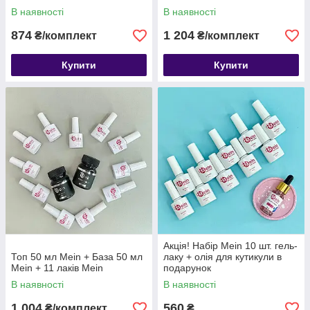
В наявності
В наявності
874
1 204
₴/комплект
₴/комплект
Купити
Купити
Акція! Набір Mein 10 шт. гель-
Топ 50 мл Mein + База 50 мл
лаку + олія для кутикули в
Mein + 11 лаків Mein
подарунок
В наявності
В наявності
1 004
560
₴/комплект
₴