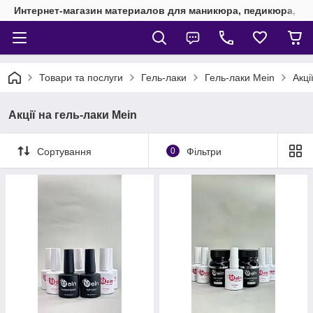
Интернет-магазин материалов для маникюра, педикюра, на
Товари та послуги
Гель-лаки
Гель-лаки Mein
Акці
Акції на гель-лаки Mein
Сортування
0
Фільтри